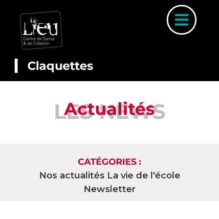
Skip
to
Toggl
content
Naviga
Claquettes
A PROP
Actualités
LES NEWS
COUR
INSCRIP
PARCOURS 
CATÉGORIES :
PLANNI
Nos actualités
La vie de l'école
Newsletter
STAGE
ACTUALI