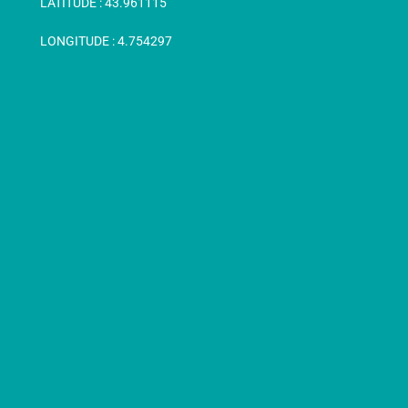
LATITUDE :
43.961115
LONGITUDE :
4.754297