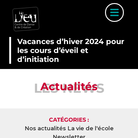
Skip
to
Toggl
content
Naviga
Vacances d’hiver 2024 pour
les cours d’éveil et
d’initiation
A PROP
COUR
Actualités
LES NEWS
INSCRIP
PARCOURS 
PLANNI
CATÉGORIES :
STAGE
Nos actualités
La vie de l'école
ACTUALI
Newsletter