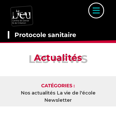
Skip
to
Toggl
content
Naviga
Protocole sanitaire
A PROP
Actualités
LES NEWS
COUR
INSCRIP
PARCOURS 
CATÉGORIES :
PLANNI
Nos actualités
La vie de l'école
Newsletter
STAGE
ACTUALI