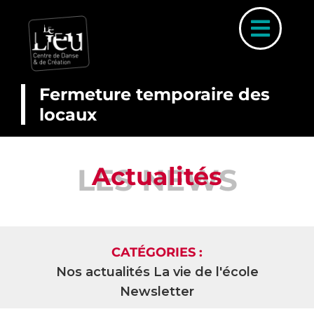
Skip
to
Toggl
content
Naviga
Fermeture temporaire des
locaux
A PROP
COUR
Actualités
LES NEWS
INSCRIP
PARCOURS 
PLANNI
CATÉGORIES :
Nos actualités
La vie de l'école
STAGE
Newsletter
ACTUALI