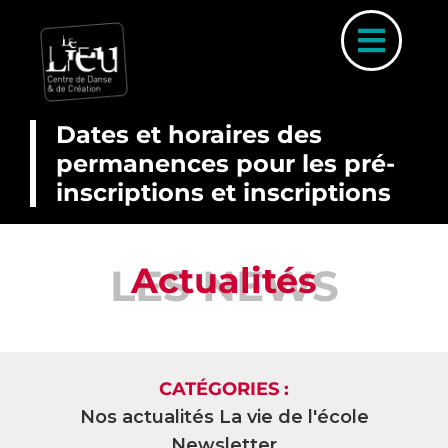
Skip
to
Toggl
content
Naviga
Dates et horaires des
permanences pour les pré-
inscriptions et inscriptions
A PROP
COUR
Actualités
LES NEWS
INSCRIP
PARCOURS 
PLANNI
CATÉGORIES :
STAGE
Nos actualités
La vie de l'école
ACTUALI
Newsletter