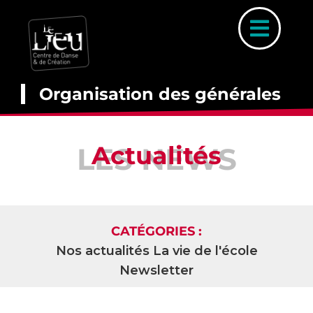
Skip
to
Toggl
content
Naviga
Organisation des générales
A PROP
Actualités
LES NEWS
COUR
INSCRIP
PARCOURS 
CATÉGORIES :
PLANNI
Nos actualités
La vie de l'école
Newsletter
STAGE
ACTUALI