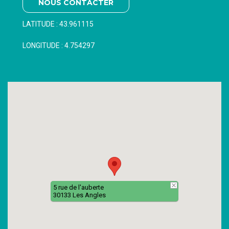
NOUS CONTACTER
LATITUDE :
43.961115
LONGITUDE :
4.754297
5 rue de l'auberte
30133 Les Angles