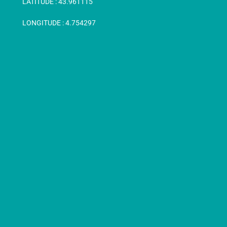
LATITUDE :
43.961115
LONGITUDE :
4.754297