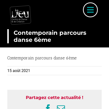
Skip
to
Toggl
content
Naviga
Contemporain parcours
danse 6ème
A PROP
COUR
Contemporain parcours danse 6ème
INSCRIP
15 août 2021
PARCOURS 
PLANNI
STAGE
Partagez cette actualité !
ACTUALI
Facebook
Email