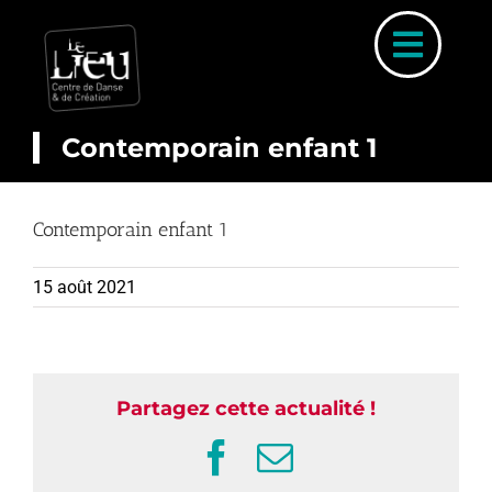
Skip
to
Toggl
content
Naviga
Contemporain enfant 1
A PROP
Contemporain enfant 1
COUR
15 août 2021
INSCRIP
PARCOURS 
PLANNI
Partagez cette actualité !
STAGE
Facebook
Email
ACTUALI