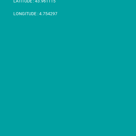
LATITUDE :
43.961115
LONGITUDE :
4.754297