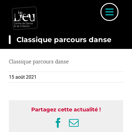
Skip
to
Toggl
content
Naviga
Classique parcours danse
A PROP
Classique parcours danse
COUR
15 août 2021
INSCRIP
PARCOURS 
PLANNI
Partagez cette actualité !
STAGE
Facebook
Email
ACTUALI