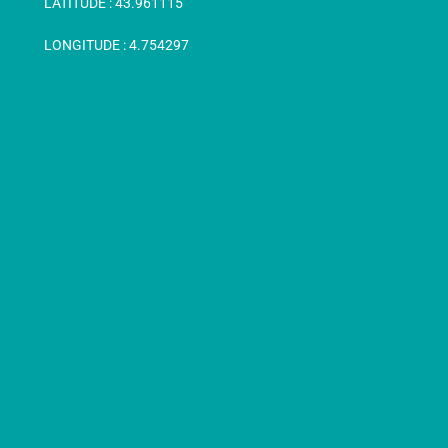
LATITUDE :
43.961115
LONGITUDE :
4.754297