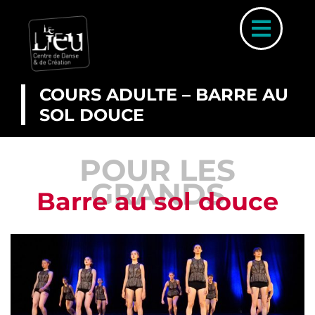
Skip
to
Toggl
content
Naviga
COURS ADULTE – BARRE AU
SOL DOUCE
A PROP
POUR LES
COUR
GRANDS
INSCRIP
Barre au sol douce
PARCOURS 
PLANNI
STAGE
ACTUALI