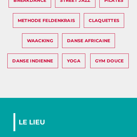
BREAKDANCE
STREET JAZZ
PILATES
METHODE FELDENKRAIS
CLAQUETTES
WAACKING
DANSE AFRICAINE
DANSE INDIENNE
YOGA
GYM DOUCE
LE LIEU